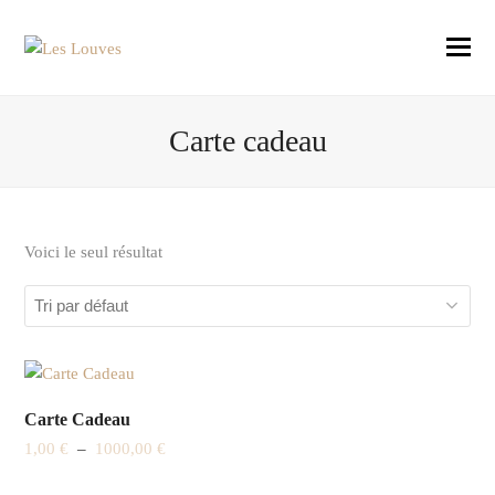
Carte cadeau
Voici le seul résultat
Carte Cadeau
Plage
1,00
€
–
1000,00
€
de
prix :